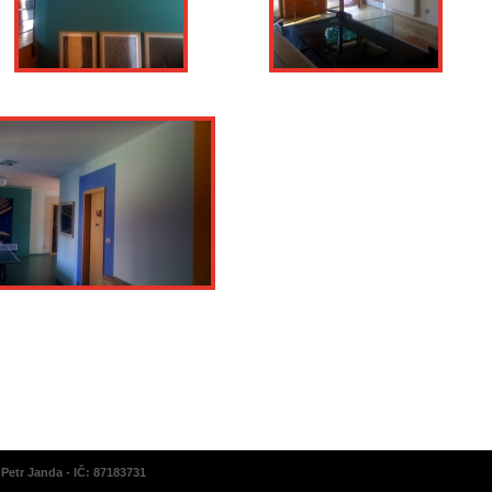
Petr Janda - IČ: 87183731